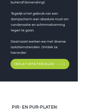
buitenaf binnendringt.
Tegelijk is het gebruik van een
dampscherm een absolute must om
condensatie en schimmelvorming
tegen te gaan.
Daarnaast werken we met diverse
isolatiematerialen. Ontdek ze
hieronder.
ISOLATIEMATERIALEN
PIR- EN PUR-PLATEN: