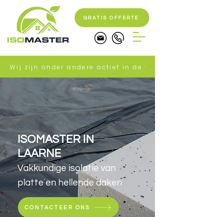
GRATIS OFFERTE
Wij zijn onder andere actief in de volgende gemeente
ISOMASTER IN
LAARNE
Vakkundige isolatie van
platte en hellende daken
CONTACTEER ONS