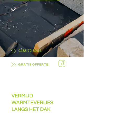
0485 72 62 33
GRATIS OFFERTE
VERMIJD
WARMTEVERLIES
LANGS HET DAK