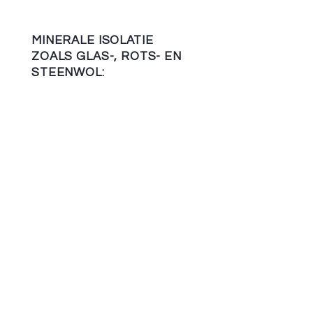
MINERALE ISOLATIE
ZOALS GLAS-, ROTS- EN
STEENWOL:
zijn vochtwerend en
geluidsisolerend
Voor de isolatie van je dak
door een erkende aannemer
geeft de overheid
bovendien een premie.
​En
dat is welkom, niet? Vraag