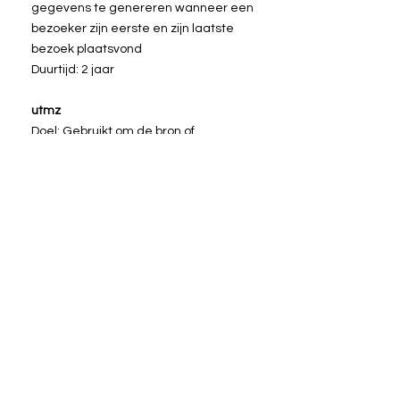
gegevens te genereren wanneer een
bezoeker zijn eerste en zijn laatste
bezoek plaatsvond
Duurtijd: 2 jaar
utmz
Doel: Gebruikt om de bron of
campagne aan te geven hoe de
gebruiker de site heeft bereikt
Duurtijd: 6 maanden
Beheer van cookies
Beheer van cookies via je browser:
Als je wil vermijden dat bepaalde
cookies op jouw computer
geïnstalleerd worden, dan kan je dat
via de Privacy instellingen van je
browser aangeven. Cookies